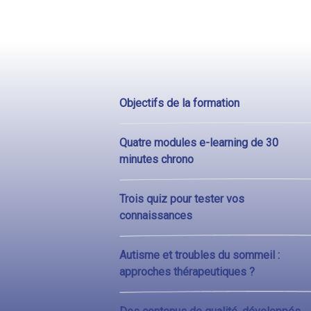
Objectifs de la formation
Quatre modules e-learning de 30
minutes chrono
Trois quiz pour tester vos
connaissances
Autisme et troubles du sommeil :
approches thérapeutiques ?