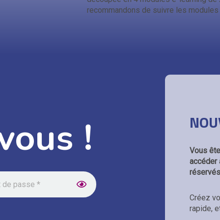
recommandons de suivre les modules d
NOU
-vous !
Vous ête
accéder 
réservés
Créez vo
rapide, e