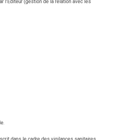
r l’Editeur (gestion de la relation avec les
e.
rit dans le cadre des vigilances sanitaires,