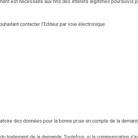
tement est nécessaire aux fins des intérêts légitimes poursuivis pa
ouhaitant contacter l’Editeur par voie électronique.
ligatoire des données pour la bonne prise en compte de la demand
traitement de la demande. Toutefois, si la communication s’insc