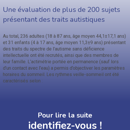
Une évaluation de plus de 200 sujets
présentant des traits autistiques
Au total, 236 adultes (18 à 87 ans, âge moyen 44,1±17,1 ans)
et 31 enfants (4 à 17 ans, âge moyen 11,3±9 ans) présentant
des traits du spectre de l’autisme sans déficience
intellectuelle ont été recrutés, ainsi que des membres de
leur famille. L’actimétrie portée en permanence (sauf lors
d’un contact avec l’eau) a permis d’objectiver les paramètres
horaires du sommeil. Les rythmes veille-sommeil ont été
caractérisés selon :
Pour lire la suite
identifiez-vous !